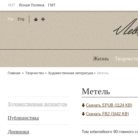
ЛНТ
Ясная Поляна
ГМТ
Рус
Eng
Главная страница
Карта сайта
Ле
Жизнь
Творчест
Родительские
Главная
Творчество
Художественная литература
Метель
страницы:
Метель
Подразделы
Художественная литература
Скачать EPUB (1124 KB)
Скачать FB2 (1642 KB)
Публицистика
Дневники
Том юбилейного 90-томного со