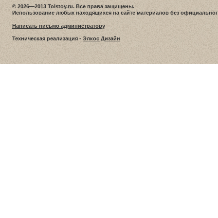
© 2026—2013 Tolstoy.ru. Все права защищены.
Использование любых находящихся на сайте материалов без официальног
Написать письмо администратору
Техническая реализация -
Элкос Дизайн