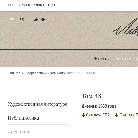
ЛНТ
Ясная Поляна
ГМТ
Рус
Eng
Главная страница
Карта сайта
Ле
Жизнь
Творчест
Родительские
Главная
Творчество
Дневники
Дневник 1858 года
страницы:
Подразделы
Том 48
Художественная литература
Дневник 1858 года
Скачать FB2
Скачать 
Публицистика
Дневники