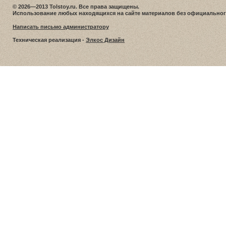
© 2026—2013 Tolstoy.ru. Все права защищены.
Использование любых находящихся на сайте материалов без официальног
Написать письмо администратору
Техническая реализация -
Элкос Дизайн