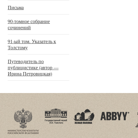
Письма
90-томное собрание
сочинений
91-ый том. Указатель к
Толстому
Путеводитель по
публицистике (автор —
Ирина Петровицкая)