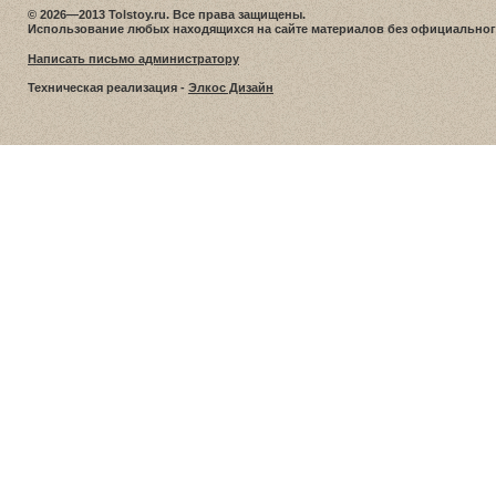
© 2026—2013 Tolstoy.ru. Все права защищены.
Использование любых находящихся на сайте материалов без официальног
Написать письмо администратору
Техническая реализация -
Элкос Дизайн