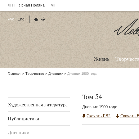
ЛНТ
Ясная Поляна
ГМТ
Рус
Eng
Главная страница
Карта сайта
Ле
Жизнь
Творчест
Родительские
Главная
Творчество
Дневники
Дневник 1900 года
страницы:
Подразделы
Том 54
Художественная литература
Дневник 1900 года
Скачать FB2
Скачать 
Публицистика
Дневники