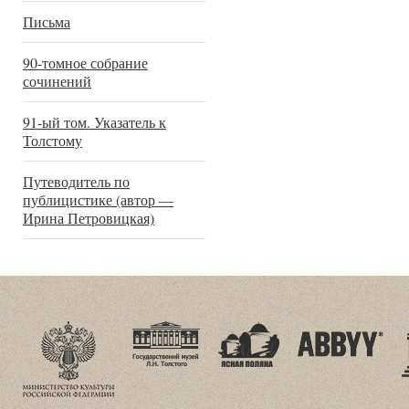
Письма
90-томное собрание
сочинений
91-ый том. Указатель к
Толстому
Путеводитель по
публицистике (автор —
Ирина Петровицкая)