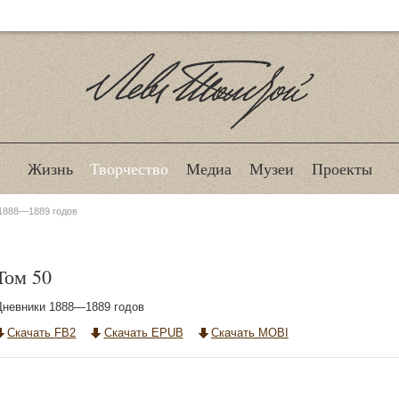
Лев Толстой
Жизнь
Творчество
Медиа
Музеи
Проекты
1888—1889 годов
Том 50
Дневники 1888—1889 годов
Скачать FB2
Скачать EPUB
Скачать MOBI