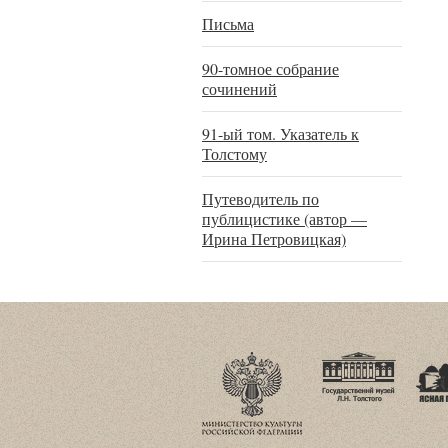
Письма
90-томное собрание
сочинений
91-ый том. Указатель к
Толстому
Путеводитель по
публицистике (автор —
Ирина Петровицкая)