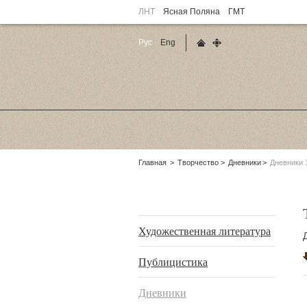
ЛНТ
Ясная Поляна
ГМТ
Рус
Eng
Главная страница
Карта сайта
Родительские
Главная
Творчество
Дневники
Дневники 
страницы:
Подразделы
Художественная литература
Публицистика
Дневники